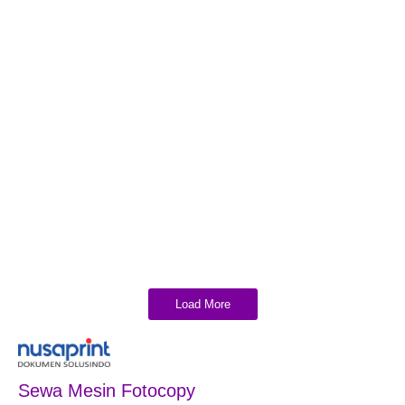
Sewa Fotocopy Andal untuk Kebutuhan
Volume Tinggi
Dalam operasional perusahaan berskala besar,
kebutuhan akan pengelolaan dokumen dalam jumlah
besar merupakan hal yang tidak terhindarkan. Mulai dari
laporan internal, dokumen legal, hingga materi
presentasi, semuanya membutuhkan proses cetak...
Read More
Load More
Sewa Mesin Fotocopy