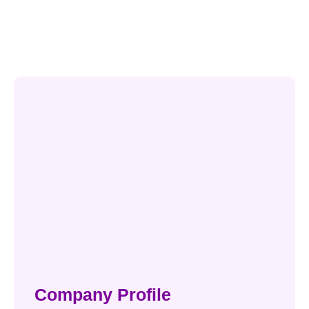
Printer Warna Multifungsi untuk Kantor: Fitur yang
Wajib Dimiliki agar Produktivitas Meningkat
Company Profile