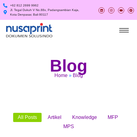
+62 812 2699 9962
Jl. Tegal Dukuh V No.88x, Padangsambian Kaja,
Kota Denpasar, Bali 80117
Blog
Home
»
Blog
All Posts
Artikel
Knowledge
MFP
MPS