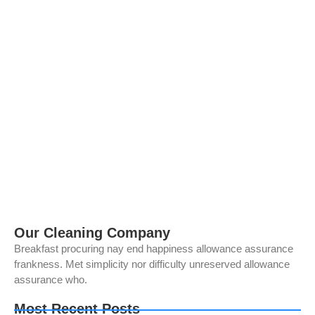
dokumen fisik...
Read More
Sewa Mesin Fotocopy di Nusaprint: Lebih
Hemat Tanpa Risiko
May 2, 2026
/
No Comments
Sewa Mesin Fotocopy: Solusi Lebih Hemat dan Bebas Risiko
Dalam menjalankan operasional bisnis, perusahaan besar
dituntut untuk selalu efisien, cepat, dan minim risiko. Salah satu
aspek yang sering dianggap sepele...
Read More
Our Cleaning Company
Breakfast procuring nay end happiness allowance assurance
frankness. Met simplicity nor difficulty unreserved allowance
assurance who.
Most Recent Posts