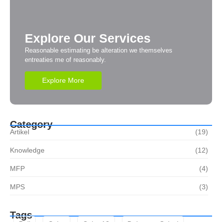
Explore Our Services
Reasonable estimating be alteration we themselves
entreaties me of reasonably.
Explore More
Category
Artikel
(19)
Knowledge
(12)
MFP
(4)
MPS
(3)
Tags