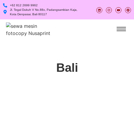
+62 812 2699 9962
Jl. Tegal Dukuh V No.88x, Padangsambian Kaja,
Kota Denpasar, Bali 80117
Bali
Printer Warna Multifungsi untuk Kantor:
Fitur yang Wajib Dimiliki agar