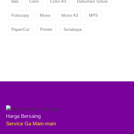
Bali
Color
Color A3
Dokumen Solusi
Fotocopy
Mono
Mono A3
MPS
PaperCut
Printer
Surabaya
Harga Bersaing
Service Ga Main-main